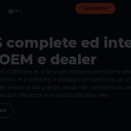
Contatti
s
IT
S complete ed int
OEM e dealer
aS (Software as a Service) integrate per OEM e dea
mento, re marketing e noleggio all’interno di un u
del veicolo e del cliente, rendendo i processi più s
do l’efficienza e la redditività della rete.
oni