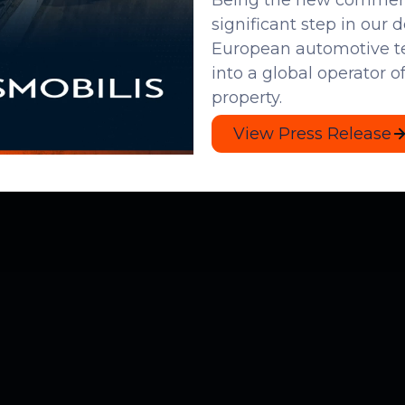
Being the
new commerci
significant step in our
European automotive t
into a global operator o
property.
View Press Release