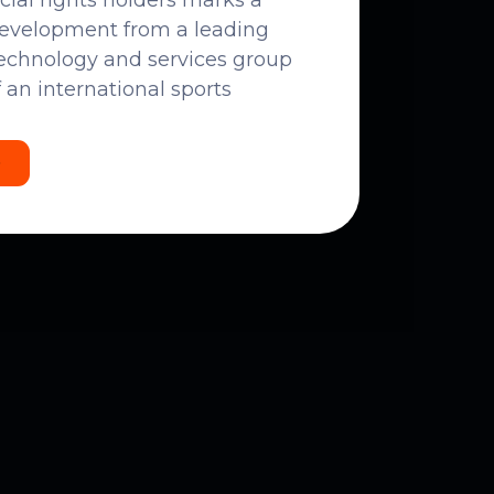
al rights holders
marks a
 development from a leading
echnology and services group
f an international sports