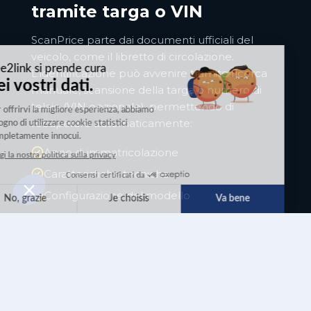
tramite targa o VIN
ScanPrice parte dai documenti ufficiali del
veicolo, come il libretto di circolazione.
L'identificazione può avvenire tramite ricerca
manuale, scansione della targa o numero di
telaio (VIN opzionale), permettendo di
recuperare automaticamente:
Anno di immatricolazione
Caratteristiche tecniche
Configurazione del modello
La compilazione dei dati avviene
automaticamente, garantendo una base
solida per una valutazione usato accurata fin
dall'inizio.