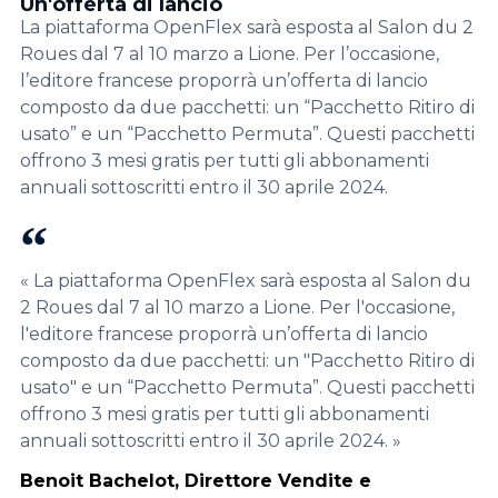
Un'offerta di lancio
La piattaforma
OpenFlex
sarà esposta al Salon
du
2
Roues
dal 7 al 10 marzo a Lione. Per l’occasione,
l’editore francese
proporrà un’offerta
di lancio
composto da due pacchetti: un “Pac
chetto
R
itiro
di
usato
” e un
“
Pac
chetto
P
ermuta
”
.
Questi pacchetti
offr
ono
3 mesi
gratis
per tutti gli abbonamenti
annuali
sottoscritti
entro il 30 aprile 2024.
« La piattaforma OpenFlex sarà esposta al Salon du
2 Roues dal 7 al 10 marzo a Lione. Per l'occasione,
l'editore francese proporrà un’offerta di lancio
composto da due pacchetti: un "Pacchetto Ritiro di
usato" e un “Pacchetto Permuta”. Questi pacchetti
offrono 3 mesi gratis per tutti gli abbonamenti
annuali sottoscritti entro il 30 aprile 2024. »
Benoit Bachelot, Direttore Vendite e