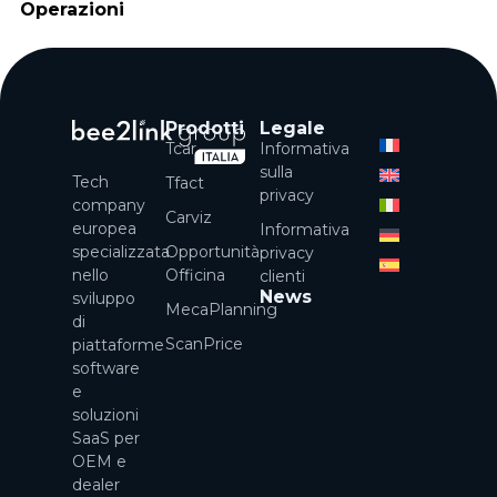
Operazioni
Prodotti
Legale
Tcar
Informativa
sulla
Tech
Tfact
privacy
company
Carviz
europea
Informativa
specializzata
Opportunità
privacy
nello
Officina
clienti
News
sviluppo
MecaPlanning
di
ScanPrice
piattaforme
software
e
soluzioni
SaaS per
OEM e
dealer